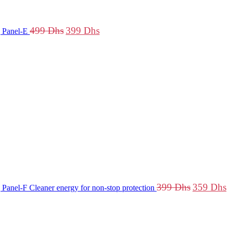
499
Dhs
399
Dhs
g Panel-E
Le
prix
p
initial
a
était :
e
399 Dhs.
3
399
Dhs
359
Dhs
 Panel-F Cleaner energy for non-stop protection
Le
Le
prix
prix
initial
actuel
était :
est :