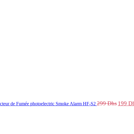
Le
prix
initial
était :
299 Dhs
299
Dhs
199
D
ecteur de Fumée photoelectric Smoke Alarm HF-S2
Le
Le
prix
prix
initial
actuel
était :
est :
899 Dhs.
699 Dhs.