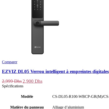
Comparer
EZVIZ DL05 Verrou intelligent à empreintes digitales
Le
Le
2,999
Dhs
2,900
Dhs
prix
prix
Spécifications
initial
actuel
était :
est :
Modèle
CS-DL05-R100-WBCP-GR(M)/CS
2,999 Dhs.
2,900 Dhs.
Matière du panneau
Alliage d’aluminium