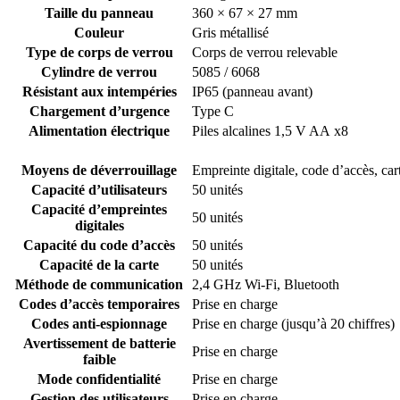
Taille du panneau
360 × 67 × 27 mm
Couleur
Gris métallisé
Type de corps de verrou
Corps de verrou relevable
Cylindre de verrou
5085 / 6068
Résistant aux intempéries
IP65 (panneau avant)
Chargement d’urgence
Type C
Alimentation électrique
Piles alcalines 1,5 V AA x8
Moyens de déverrouillage
Empreinte digitale, code d’accès, ca
Capacité d’utilisateurs
50 unités
Capacité d’empreintes
50 unités
digitales
Capacité du code d’accès
50 unités
Capacité de la carte
50 unités
Méthode de communication
2,4 GHz Wi-Fi, Bluetooth
Codes d’accès temporaires
Prise en charge
Codes anti-espionnage
Prise en charge (jusqu’à 20 chiffres)
Avertissement de batterie
Prise en charge
faible
Mode confidentialité
Prise en charge
Gestion des utilisateurs
Prise en charge