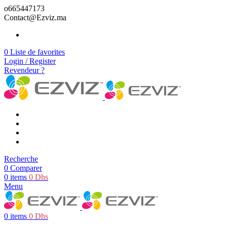
o665447173
Contact@Ezviz.ma
Information de Livraison
0
Liste de favorites
Login / Register
Revendeur ?
Caméras intérieures
Caméras extérieures
Maison intelligente
Tout Les Produits
Recherche
0
Comparer
0
items
0
Dhs
Menu
0
items
0
Dhs