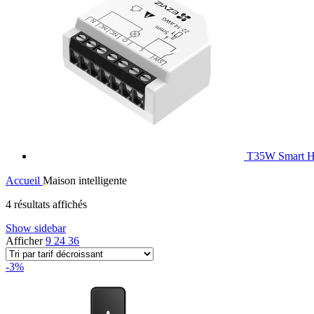
T35W Smart H
Accueil
Maison intelligente
Trié
4 résultats affichés
par
Show sidebar
prix
Afficher
9
24
36
décroissant
-3%