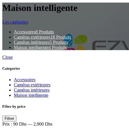
Maison intelligente
Les catégories
Accessoires
8 Produits
Caméras extérieures
18 Produits
Caméras intérieures
5 Produits
Maison intelligente
4 Produits
Close
Categories
Accessoires
Caméras extérieures
Caméras intérieures
Maison intelligente
Filter by price
Prix
Prix
Filtrer
min
max
Prix :
90 Dhs
—
2,900 Dhs