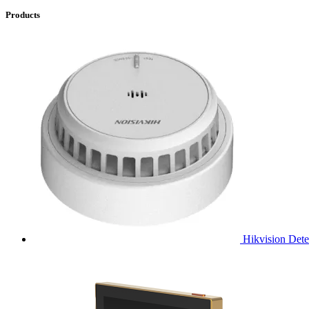
Products
Hikvision Det