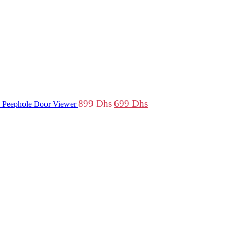
899
Dhs
699
Dhs
 Peephole Door Viewer
Le
Le
prix
prix
initial
actuel
était :
est :
499 Dhs.
399 Dhs.