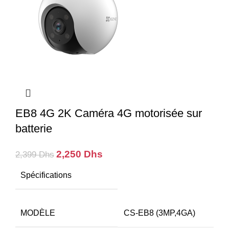
EB8 4G 2K Caméra 4G motorisée sur
batterie
Le
Le
2,250
Dhs
2,399
Dhs
prix
prix
Spécifications
initial
actuel
était :
est :
2,399 Dhs.
2,250 Dhs.
MODÈLE
CS-EB8 (3MP,4GA)