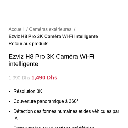
Accueil
Caméras extérieures
Ezviz H8 Pro 3K Caméra Wi-Fi intelligente
Retour aux produits
Ezviz H8 Pro 3K Caméra Wi-Fi
intelligente
Le
Le
1,490
Dhs
1,990
Dhs
prix
prix
initial
actuel
Résolution 3K
était :
est :
Couverture panoramique à 360°
1,990 Dhs.
1,490 Dhs.
Détection des formes humaines et des véhicules par
IA