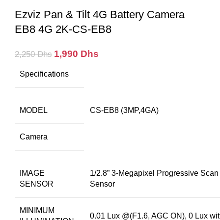
Ezviz Pan & Tilt 4G Battery Camera
EB8 4G 2K-CS-EB8
Le
Le
1,990
Dhs
2,250
Dhs
prix
prix
Specifications
initial
actuel
était :
est :
2,250 Dhs.
1,990 Dhs.
MODEL
CS-EB8 (3MP,4GA)
Camera
IMAGE
1/2.8” 3-Megapixel Progressive Sc
SENSOR
Sensor
MINIMUM
0.01 Lux @(F1.6, AGC ON), 0 Lux wit