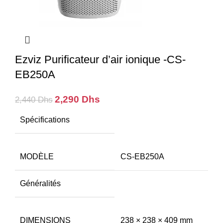
Ezviz Purificateur d’air ionique -CS-
EB250A
Le
Le
2,290
Dhs
2,440
Dhs
prix
prix
Spécifications
initial
actuel
était :
est :
2,440 Dhs.
2,290 Dhs.
MODÈLE
CS-EB250A
Généralités
DIMENSIONS
238 × 238 × 409 mm