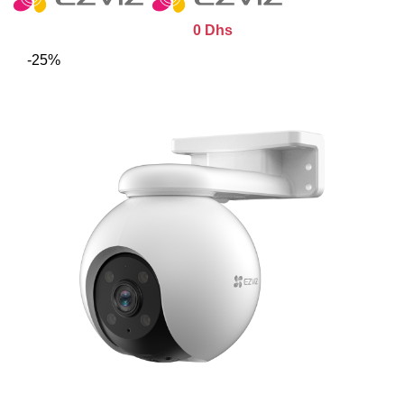
0
Dhs
-25%