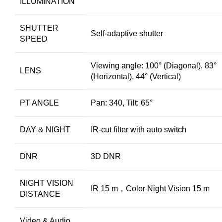
ILLUMINATION
SHUTTER
Self-adaptive shutter
SPEED
Viewing angle: 100° (Diagonal), 83°
LENS
(Horizontal), 44° (Vertical)
PT ANGLE
Pan: 340, Tilt: 65°
DAY & NIGHT
IR-cut filter with auto switch
DNR
3D DNR
NIGHT VISION
IR 15 m，Color Night Vision 15 m
DISTANCE
Video & Audio