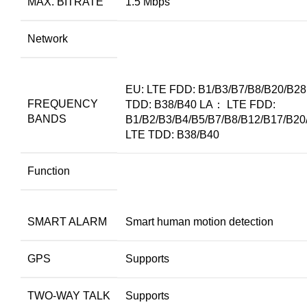
MAX. BITRATE
1.5 Mbps
Network
EU: LTE FDD: B1/B3/B7/B8/B20/B28
FREQUENCY
TDD: B38/B40 LA： LTE FDD:
BANDS
B1/B2/B3/B4/B5/B7/B8/B12/B17/B20
LTE TDD: B38/B40
Function
SMART ALARM
Smart human motion detection
GPS
Supports
TWO-WAY TALK
Supports